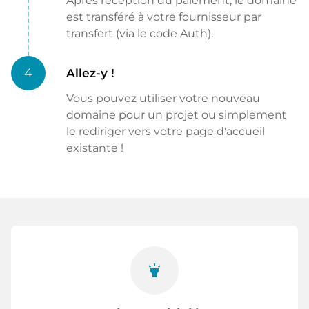
Après réception du paiement, le domaine
est transféré à votre fournisseur par
transfert (via le code Auth).
4
Allez-y !
Vous pouvez utiliser votre nouveau
domaine pour un projet ou simplement
le rediriger vers votre page d'accueil
existante !
highlight