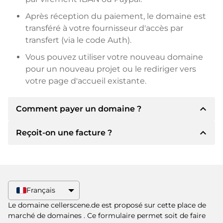
Après réception du paiement, le domaine est
transféré à votre fournisseur d'accès par
transfert (via le code Auth).
Vous pouvez utiliser votre nouveau domaine
pour un nouveau projet ou le rediriger vers
votre page d'accueil existante.
expand_less
Comment payer un domaine ?
expand_less
Reçoit-on une facture ?
Après un accord, le titulaire vous
communiquera les détails du paiement. Le
titulaire vous communiquera alors les détails
Oui, le vendeur vous enverra une facture en
bancaires SEPA et, si vous le souhaitez, vous
bonne et due forme. Si le prix d'achat est plus
proposera Paypal ou d'autres méthodes de
élevé, vous recevrez également un contrat de
Français
paiement.
vente supplémentaire si vous le souhaitez.
Le domaine cellerscene.de est proposé sur cette place de
Veuillez toujours mentionner le nom de
marché de domaines
. Ce formulaire permet soit de faire
domaine et le numéro de facture lors du