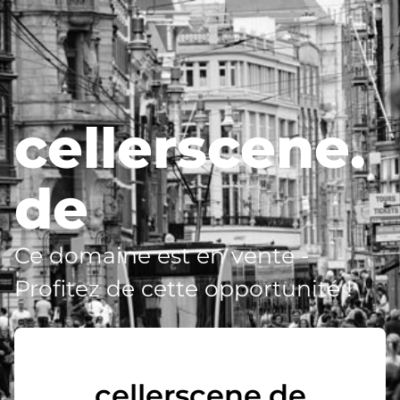
cellerscene.
de
Ce domaine est en vente -
Profitez de cette opportunité !
cellerscene.de