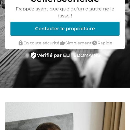
Frappez avant que quelqu'un d'autre ne le
fasse !
Contacter le propriétaire
lock
thumb_up_alt
watch_later
En toute sécurité
Simplement
Rapide
verified_user
Vérifié par ELITEDOMAINS